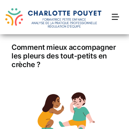
Passer
au
contenu
Togg
Navi
Formations petite enfance
Comment mieux accompagner
les pleurs des tout-petits en
Accompagnement des profesionnel·le·s
crèche ?
Devenir thérapeute parental
Ressources
Contact