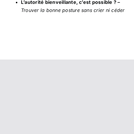
L’autorité bienveillante, c’est possible ? –
Trouver la bonne posture sans crier ni céder
👋 Qui suis-je ?
Je suis Charlotte Pouyet,
thérapeute parentale et formatrice
petite enfance.