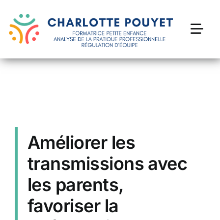
Passer
au
contenu
Togg
Navi
Formations petite enfance
Accompagnement des profesionnel·le·s
Devenir thérapeute parental
Améliorer les
transmissions avec
Ressources
les parents,
Contact
favoriser la