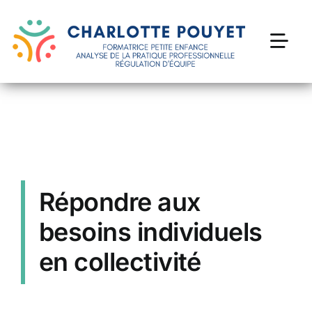
Passer
au
contenu
Togg
Navi
Formations petite enfance
Accompagnement des profesionnel·le·s
Devenir thérapeute parental
Répondre aux
besoins individuels
Ressources
en collectivité
Contact